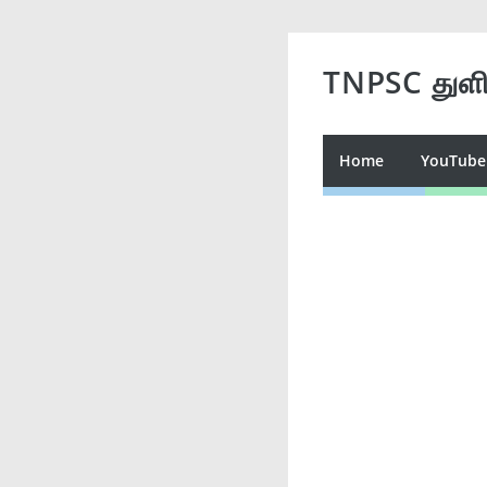
TNPSC துள
Home
YouTube