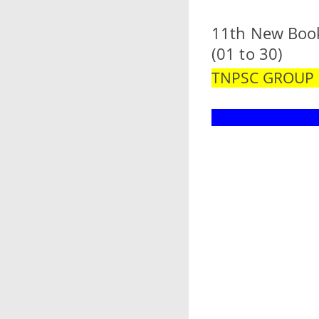
11th New Book 
(01 to 30)
TNPSC GROUP 1,