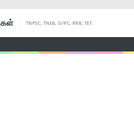
ிகள்
TNPSC, TNEB, SI/PC, RRB, TET