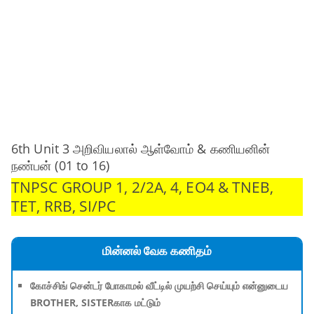
6th Unit 3 அறிவியலால் ஆள்வோம் & கணியனின்
நண்பன் (01 to 16)
TNPSC GROUP 1, 2/2A, 4, EO4 & TNEB,
TET, RRB, SI/PC
மின்னல் வேக கணிதம்
கோச்சிங் சென்டர் போகாமல் வீட்டில் முயற்சி செய்யும் என்னுடைய
BROTHER, SISTERகாக மட்டும்