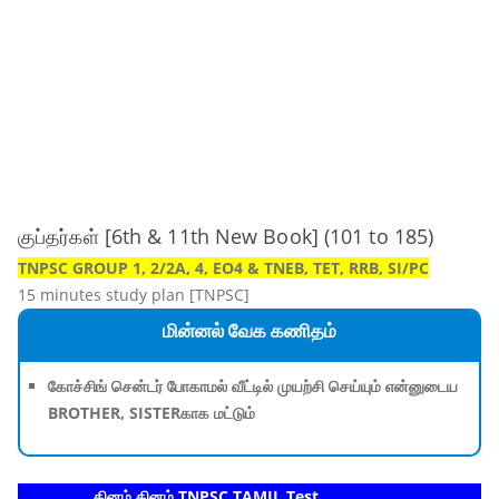
குப்தர்கள் [6th & 11th New Book] (101 to 185)
TNPSC GROUP 1, 2/2A, 4, EO4 & TNEB, TET, RRB, SI/PC
15 minutes study plan [TNPSC]
மின்னல் வேக கணிதம்
கோச்சிங் சென்டர் போகாமல் வீட்டில் முயற்சி செய்யும் என்னுடைய
BROTHER, SISTERகாக மட்டும்
தினம் தினம் TNPSC TAMIL Test