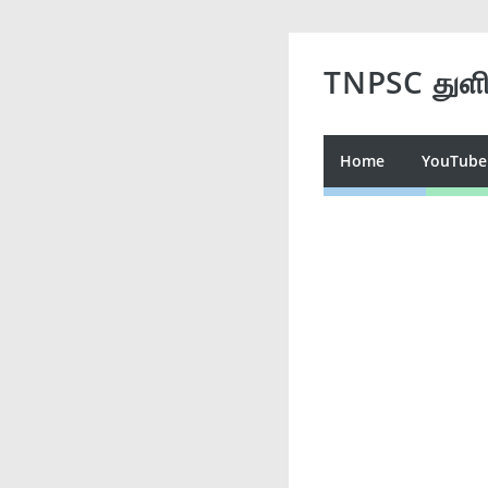
TNPSC துள
Home
YouTube