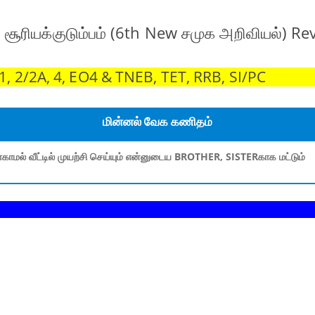
் சூரியக்குடும்பம் (6th New சமுக அறிவியல்) Re
 2/2A, 4, EO4 & TNEB, TET, RRB, SI/PC
மின்னல் வேக கணிதம்
காமல் வீட்டில் முயற்சி செய்யும் என்னுடைய BROTHER, SISTERகாக மட்டும்
தினம