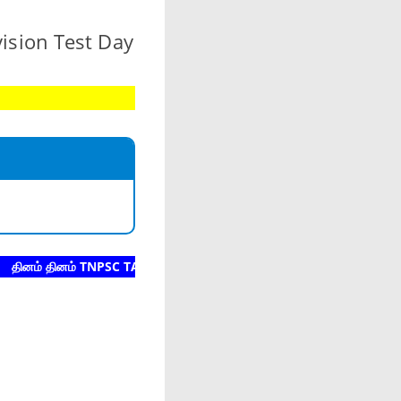
vision Test Day
் தினம் TNPSC TAMIL Test