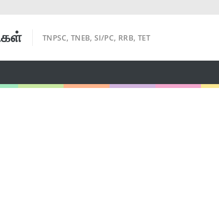
ிகள்
TNPSC, TNEB, SI/PC, RRB, TET