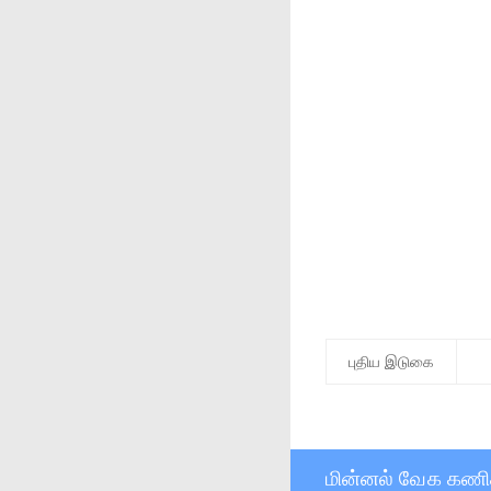
புதிய இடுகை
மின்னல் வேக கணி