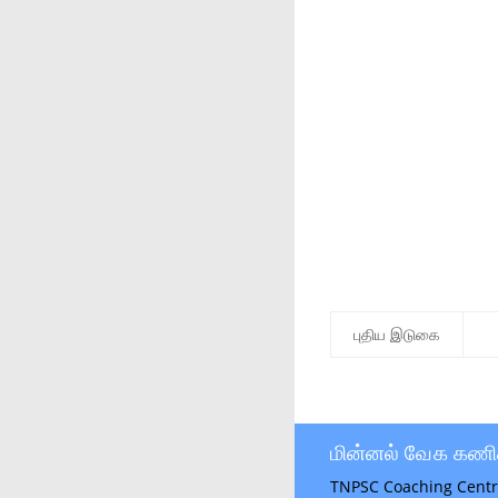
புதிய இடுகை
மின்னல் வேக கணி
TNPSC Coaching Centr