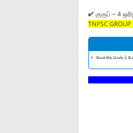
✔ குரூப் – 4 ஒ
TNPSC GROUP 1,
கோச்சிங் சென்டர் போ