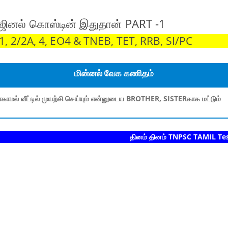
ரிஜினல் கொஸ்டின் இதுதான் PART -1
 2/2A, 4, EO4 & TNEB, TET, RRB, SI/PC
மின்னல் வேக கணிதம்
காமல் வீட்டில் முயற்சி செய்யும் என்னுடைய BROTHER, SISTERகாக மட்டும்
தினம் தினம் TNPSC TAMIL Test