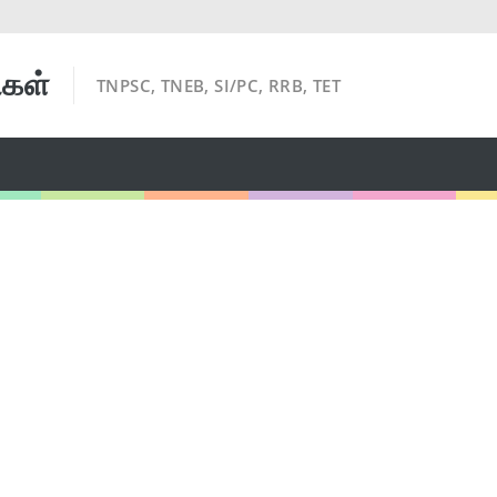
ிகள்
TNPSC, TNEB, SI/PC, RRB, TET