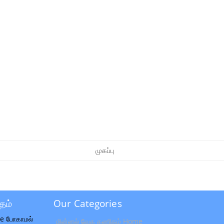
முகப்பு
தம்
Our Categories
e போகாமல்
மின்னல் வேக கணிதம் Home