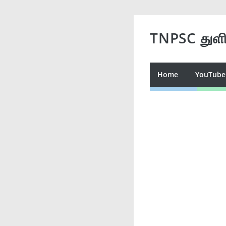
TNPSC துள
Home
YouTube