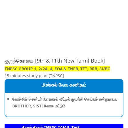
குறுந்தொகை [9th & 11th New Tamil Book]
TNPSC GROUP 1, 2/2A, 4, EO4 & TNEB, TET, RRB, SI/PC
15 minutes study plan [TNPSC]
மின்னல் வேக கணிதம்
கோச்சிங் சென்டர் போகாமல் வீட்டில் முயற்சி செய்யும் என்னுடைய
BROTHER, SISTERகாக மட்டும்
தினம் தினம் TNPSC TAMIL Test