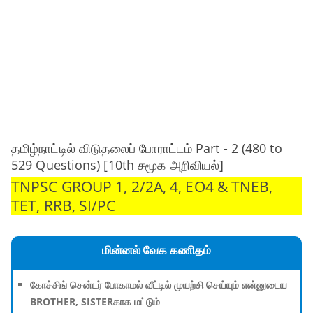
தமிழ்நாட்டில் விடுதலைப் போராட்டம் Part - 2 (480 to
529 Questions) [10th சமூக அறிவியல்]
TNPSC GROUP 1, 2/2A, 4, EO4 & TNEB,
TET, RRB, SI/PC
மின்னல் வேக கணிதம்
கோச்சிங் சென்டர் போகாமல் வீட்டில் முயற்சி செய்யும் என்னுடைய
BROTHER, SISTERகாக மட்டும்