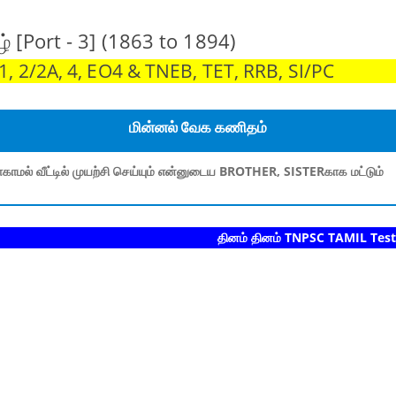
் [Port - 3] (1863 to 1894)
 2/2A, 4, EO4 & TNEB, TET, RRB, SI/PC
மின்னல் வேக கணிதம்
காமல் வீட்டில் முயற்சி செய்யும் என்னுடைய BROTHER, SISTERகாக மட்டும்
தினம் தினம் TNPSC TAMIL Test