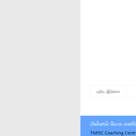
புதிய இடுகை
மின்னல் வேக கணி
TNPSC Coaching Centr