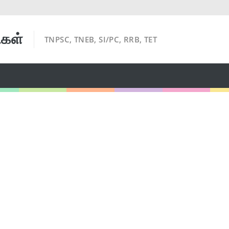
ிகள்
TNPSC, TNEB, SI/PC, RRB, TET