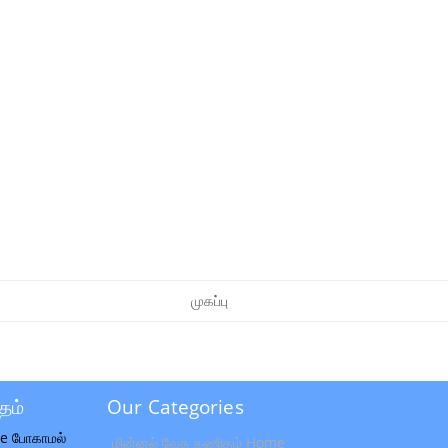
முகப்பு
தம்
Our Categories
e போகாமல்
மின்னல் வேக கணிதம் Home