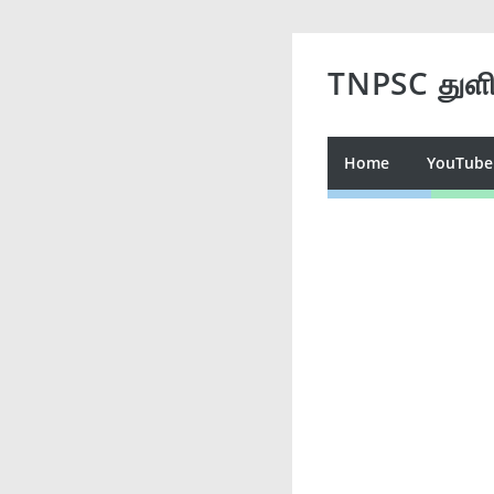
TNPSC துள
Home
YouTube