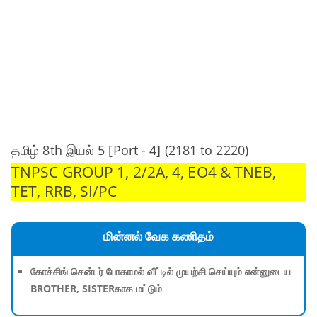
தமிழ் 8th இயல் 5 [Port - 4] (2181 to 2220)
TNPSC GROUP 1, 2/2A, 4, EO4 & TNEB,
TET, RRB, SI/PC
மின்னல் வேக கணிதம்
கோச்சிங் சென்டர் போகாமல் வீட்டில் முயற்சி செய்யும் என்னுடைய
BROTHER, SISTERகாக மட்டும்