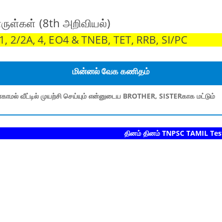
ருள்கள் (8th அறிவியல்)
 2/2A, 4, EO4 & TNEB, TET, RRB, SI/PC
மின்னல் வேக கணிதம்
காமல் வீட்டில் முயற்சி செய்யும் என்னுடைய BROTHER, SISTERகாக மட்டும்
தினம் தினம் TNPSC TAMIL Test