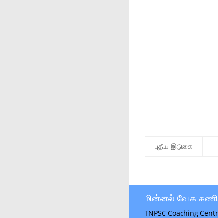
புதிய இடுகை
மின்னல் வேக கணி
TNPSC Coaching Centr