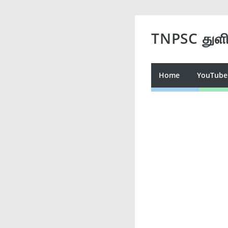
TNPSC துள
Home
YouTube