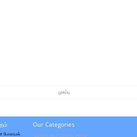
முகப்பு
தம்
Our Categories
e போகாமல்
மின்னல் வேக கணிதம் Home