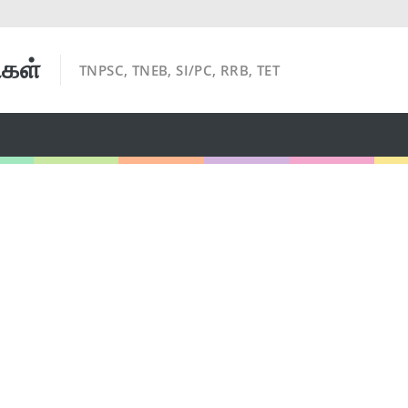
ிகள்
TNPSC, TNEB, SI/PC, RRB, TET