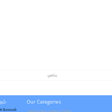
முகப்பு
தம்
Our Categories
e போகாமல்
மின்னல் வேக கணிதம் Home