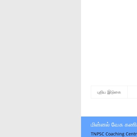
புதிய இடுகை
மின்னல் வேக கணி
TNPSC Coaching Centr