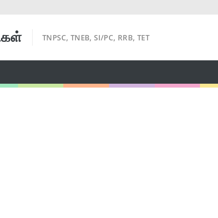
ிகள்
TNPSC, TNEB, SI/PC, RRB, TET