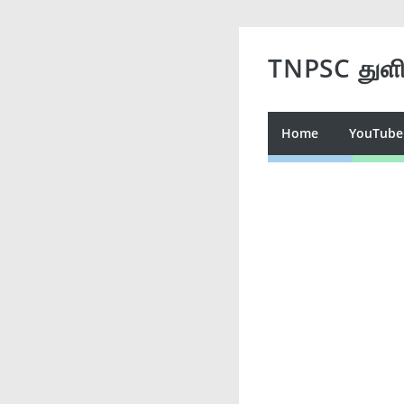
TNPSC துள
Home
YouTube