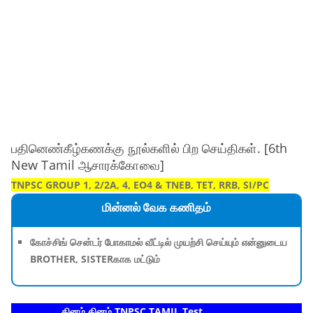
பதினெண்கீழ்கணக்கு நூல்களில் பிற செய்திகள். [6th
New Tamil ஆசாரக்கோவை]
TNPSC GROUP 1, 2/2A, 4, EO4 & TNEB, TET, RRB, SI/PC
மின்னல் வேக கணிதம்
கோச்சிங் சென்டர் போகாமல் வீட்டில் முயற்சி செய்யும் என்னுடைய
BROTHER, SISTERகாக மட்டும்
தினம் தினம் TNPSC TAMIL Test