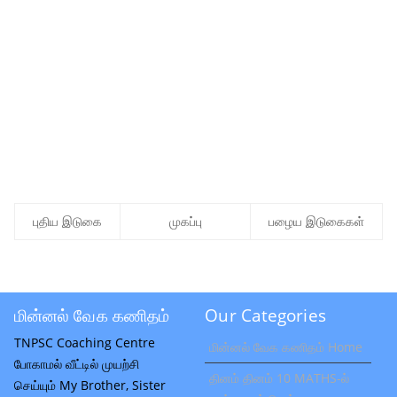
புதிய இடுகை
முகப்பு
பழைய இடுகைகள்
மின்னல் வேக கணிதம்
Our Categories
TNPSC Coaching Centre
மின்னல் வேக கணிதம் Home
போகாமல் வீட்டில் முயற்சி
தினம் தினம் 10 MATHS-ல்
செய்யும் My Brother, Sister