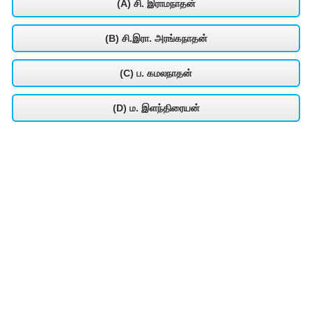
(A) சி. இராமநாதன்
(B) சி.இரா. அரங்கநாதன்
(C) ப. கமலநாதன்
(D) ம. இளந்திரையன்