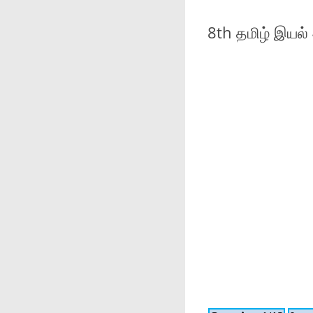
8th தமிழ் இயல்