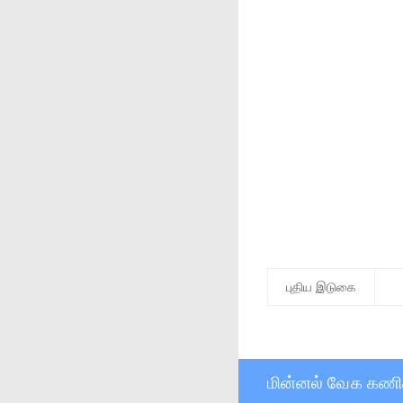
புதிய இடுகை
மின்னல் வேக கணி