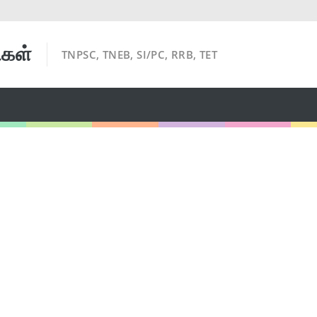
ிகள்
TNPSC, TNEB, SI/PC, RRB, TET