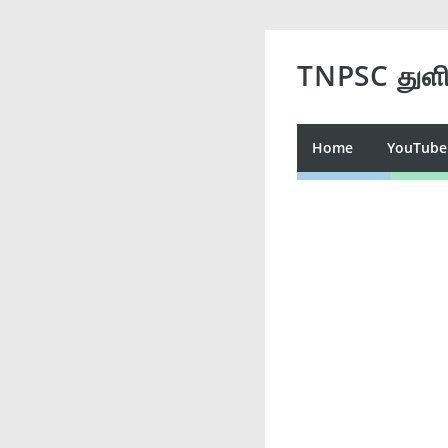
TNPSC துள
Home
YouTube