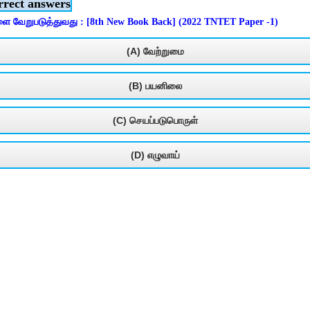
rrect answers
ை வேறுபடுத்துவது : [8th New Book Back] (2022 TNTET Paper -1)
(A) வேற்றுமை
(B) பயனிலை
(C) செயப்படுபொருள்
(D) எழுவாய்