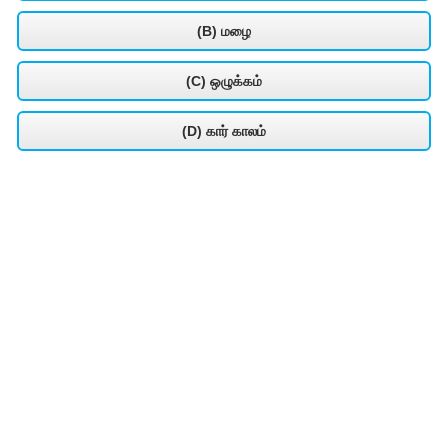
(B) மழை
(C) ஒழுக்கம்
(D) கார் காலம்