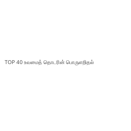
TOP 40 உவமைத் தொடரின் பொருளறிதல்