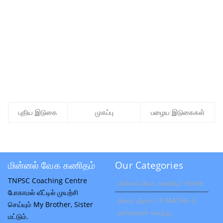
புதிய இடுகை
முகப்பு
பழைய இடுகைகள்
மின்னல் வேக கணிதம்
Our Categories
TNPSC Coaching Centre
மின்னல் வேக கணிதம் Home
போகாமல் வீட்டில் முயற்சி
தினம் தினம் 10 MATHS-ல்
செய்யும் My Brother, Sister
நாங்கதான் கெத்து
மட்டும்.