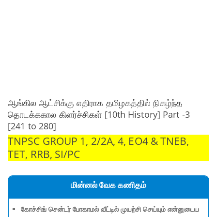
ஆங்கில ஆட்சிக்கு எதிராக தமிழகத்தில் நிகழ்ந்த
தொடக்ககால கிளர்ச்சிகள் [10th History] Part -3
[241 to 280]
TNPSC GROUP 1, 2/2A, 4, EO4 & TNEB,
TET, RRB, SI/PC
மின்னல் வேக கணிதம்
கோச்சிங் சென்டர் போகாமல் வீட்டில் முயற்சி செய்யும் என்னுடைய